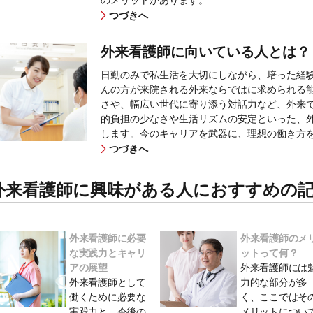
つづきへ
外来看護師に向いている人とは？
日勤のみで私生活を大切にしながら、培った経
んの方が来院される外来ならではに求められる
さや、幅広い世代に寄り添う対話力など、外来
的負担の少なさや生活リズムの安定といった、
します。今のキャリアを武器に、理想の働き方
つづきへ
外来看護師に興味がある人におすすめの
外来看護師に必要
外来看護師のメ
な実践力とキャリ
ットって何？
アの展望
外来看護師には
外来看護師として
力的な部分が多
働くために必要な
く、ここではそ
実践力と、今後の
メリットについ