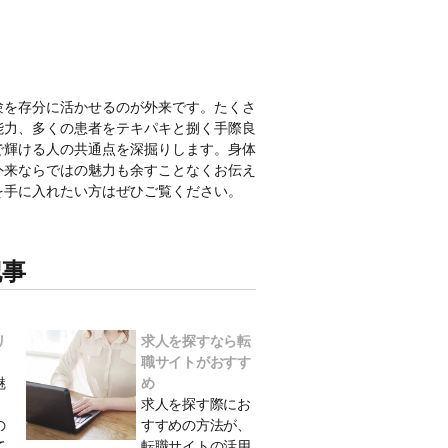
験を存分に活かせるのが外来です。たくさ
能力、多くの患者をテキパキと捌く手際良
で輝ける人の共通点を深掘りします。身体
外来ならではの魅力も余すことなくお伝え
を手に入れたい方はぜひご覧ください。
記事
リ
求人を探すなら転
職サイトがおすす
魅
め
求人を探す際にお
の
すすめの方法が、
て
転職サイトの活用