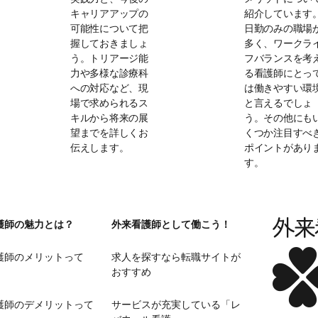
キャリアアップの
紹介しています
可能性について把
日勤のみの職場
握しておきましょ
多く、ワークラ
う。トリアージ能
フバランスを考
力や多様な診療科
る看護師にとっ
への対応など、現
は働きやすい環
場で求められるス
と言えるでしょ
キルから将来の展
う。その他にも
望までを詳しくお
くつか注目すべ
伝えします。
ポイントがあり
す。
護師の魅力とは？
外来看護師として働こう！
護師のメリットって
求人を探すなら転職サイトが
おすすめ
護師のデメリットって
サービスが充実している「レ