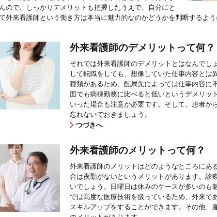
んので、しっかりデメリットも把握したうえで、自分にと
て外来看護師という働き方は本当に魅力的なのかどうかを判断するよう
外来看護師のデメリットって何？
それでは外来看護師のデメリットとはなんでし
して転職をしても、想像していた仕事内容とは
種類があるため、配属先によっては仕事内容に
面でも病棟勤務に比べると低いというデメリッ
いった場合も注意が必要です。そして、患者か
忘れないでおきましょう。
つづきへ
外来看護師のメリットって何？
外来看護師のメリットはどのようなところにあ
合は夜勤がないというメリットがあります。診
いでしょう。日曜日は休みのケースが多いのも
では高度な医療技術を扱っているため、外来で
スキルアップをすることができます。その他、
のメリットがあります。