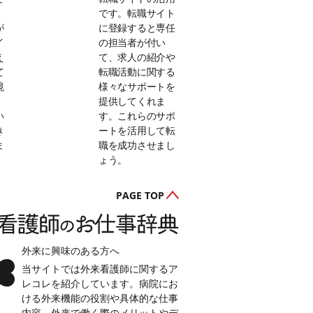
。
です。転職サイト
が
に登録すると専任
イ
の担当者が付い
え
て、求人の紹介や
て
転職活動に関する
境
様々なサポートを
提供してくれま
い
す。これらのサポ
き
ートを活用して転
ま
職を成功させまし
ょう。
PAGE TOP
外来に興味のある方へ
当サイトでは外来看護師に関するア
レコレを紹介しています。病院にお
ける外来機能の役割や具体的な仕事
内容、外来で働く際のメリットやデ